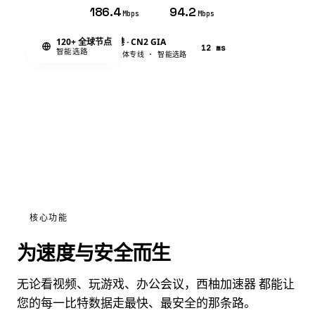
186.4
94.2
Mbps
Mbps
香港 · CN2 GIA
120+ 全球节点
12 ms
HK
智能选路
流媒体专线 · 智能选路
核心功能
为速度与安全而生
无论看视频、玩游戏、办公会议，西柚加速器 都能让
您的每一比特数据走最快、最安全的那条路。