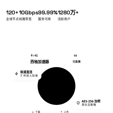
120+
10Gbps
99.99%
1280万+
全球节点
线路带宽
服务可用
活跃用户
9:41
5G
西柚加速器
已连接
极速直连
3 秒进入加速
AES-256 加密
零日志策略
↓ 下载
↑ 上传